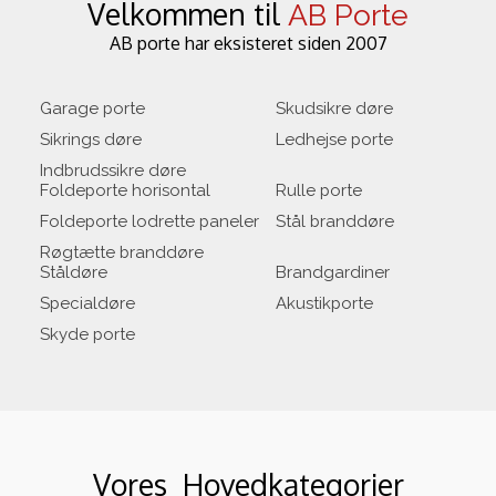
Velkommen til
AB Porte
AB porte har eksisteret siden 2007
Garage porte
Skudsikre døre
Sikrings døre
Ledhejse porte
Indbrudssikre døre
Foldeporte horisontal
Rulle porte
Foldeporte lodrette panele
r
Stål branddøre
Røgtætte branddøre
Ståldøre
Brandgardiner
Specialdøre
Akustikporte
Skyde porte
Vores Hovedkategorier