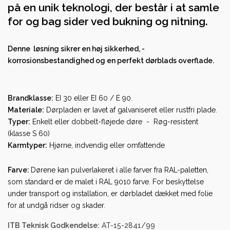
på en unik teknologi, der består i at samle
for og bag sider ved bukning og nitning.
Denne løsning sikrer en høj sikkerhed, -
korrosionsbestandighed og en perfekt dørblads overflade.
Brandklasse:
EI 30 eller EI 60 / E 90.
Materiale:
Dørpladen er lavet af galvaniseret eller rustfri plade.
Typer:
Enkelt eller dobbelt-fløjede døre - Røg-resistent
(klasse S 60)
Karmtyper:
Hjørne, indvendig eller omfattende
Farve:
Dørene kan pulverlakeret i alle farver fra RAL-paletten,
som standard er de malet i RAL 9010 farve. For beskyttelse
under transport og installation, er dørbladet dækket med folie
for at undgå ridser og skader.
ITB Teknisk Godkendelse:
AT-15-2841/99